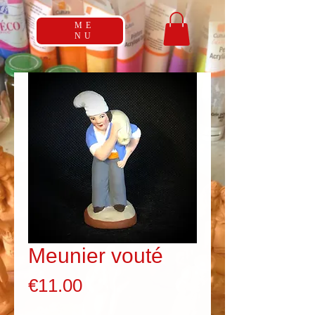
ME
NU
Meunier vouté
Price
€11.00