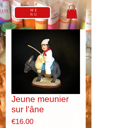
ME
NU
Jeune meunier
sur l'âne
Price
€16.00