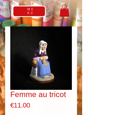
ME
NU
Femme au tricot
Price
€11.00