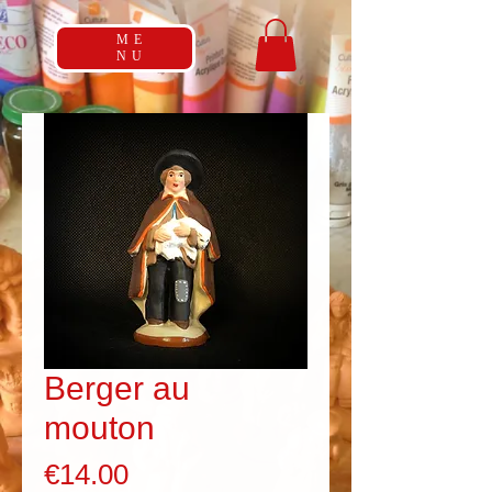
ME
NU
Berger au
mouton
Price
€14.00